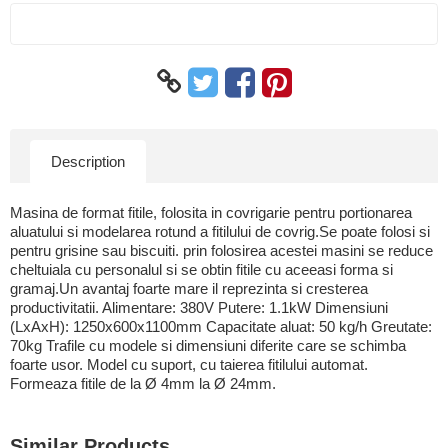
Description
Masina de format fitile, folosita in covrigarie pentru portionarea
aluatului si modelarea rotund a fitilului de covrig.Se poate folosi si
pentru grisine sau biscuiti. prin folosirea acestei masini se reduce
cheltuiala cu personalul si se obtin fitile cu aceeasi forma si
gramaj.Un avantaj foarte mare il reprezinta si cresterea
productivitatii. Alimentare: 380V Putere: 1.1kW Dimensiuni
(LxAxH): 1250x600x1100mm Capacitate aluat: 50 kg/h Greutate:
70kg Trafile cu modele si dimensiuni diferite care se schimba
foarte usor. Model cu suport, cu taierea fitilului automat.
Formeaza fitile de la Ø 4mm la Ø 24mm.
Similar Products